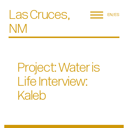
Las Cruces,
EN
ES
NM
Project: Water is
Life Interview:
Kaleb